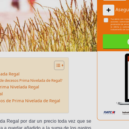
Asegu
Tus datos son trata
acciones comercia
prestación de servi
la oferta y contr
tratamiento de tus
lada Regal
o de decesos Prima Nivelada de Regal?
rima Nivelada Regal
al
os de Prima Nivelada de Regal
da Regal por dar un precio toda vez que se
va a quedar añadido a la suma de los gastos