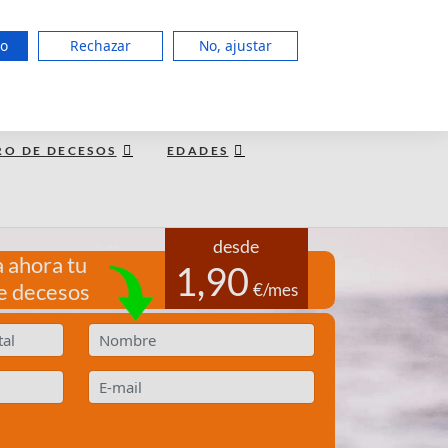
951 127 403
do
Rechazar
No, ajustar
LUN a JUE de 8:00 - 20:00, VIE 15:00
TE LLAMAMOS GRATIS
RO DE DECESOS
EDADES
desde
 ahora tu
1,90
e decesos
€/mes