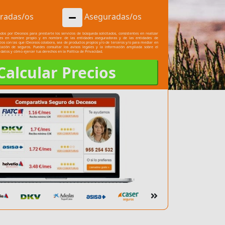
radas/os
Aseguradas/os
dos por iDecesos para prestarte los servicios de búsqueda solicitados, consistentes en realizar
les en nombre propio y en nombre de las entidades aseguradoras y de las entidades de
cios con las que iDecesos colabora, sea de productos propios y/o de terceros y/o para mediar en
atación de seguros. Puedes consultar los
avisos legales
y la información ampliada sobre el
 datos y cómo ejercer tus derechos en la
Política de Privacidad.
Calcular Precios