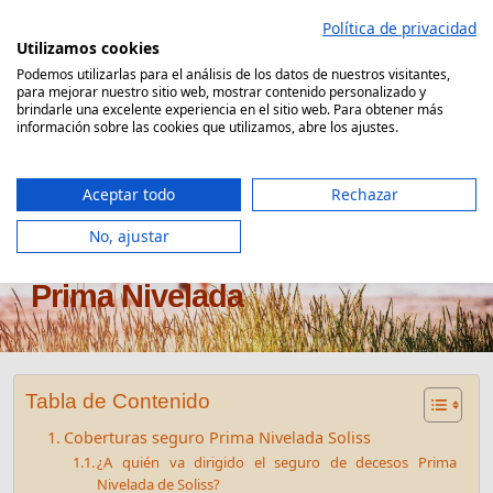
Saltar
Política de privacidad
al
Utilizamos cookies
contenido
Podemos utilizarlas para el análisis de los datos de nuestros visitantes,
para mejorar nuestro sitio web, mostrar contenido personalizado y
Comparador Seguro Decesos
brindarle una excelente experiencia en el sitio web. Para obtener más
información sobre las cookies que utilizamos, abre los ajustes.
Aceptar todo
Rechazar
No, ajustar
Seguro de decesos Soliss
Prima Nivelada
Tabla de Contenido
Coberturas seguro Prima Nivelada Soliss
¿A quién va dirigido el seguro de decesos Prima
Nivelada de Soliss?