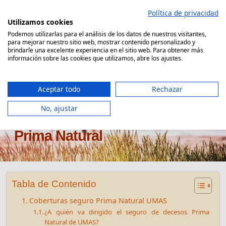
Saltar
Política de privacidad
al
Utilizamos cookies
contenido
Podemos utilizarlas para el análisis de los datos de nuestros visitantes,
para mejorar nuestro sitio web, mostrar contenido personalizado y
Comparador Seguro Decesos
brindarle una excelente experiencia en el sitio web. Para obtener más
información sobre las cookies que utilizamos, abre los ajustes.
Aceptar todo
Rechazar
No, ajustar
Seguro de decesos UMAS
Prima Natural
Tabla de Contenido
Coberturas seguro Prima Natural UMAS
¿A quién va dirigido el seguro de decesos Prima
Natural de UMAS?