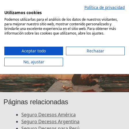
Saltar
Política de privacidad
al
Utilizamos cookies
contenido
Podemos utilizarlas para el análisis de los datos de nuestros visitantes,
para mejorar nuestro sitio web, mostrar contenido personalizado y
Comparador Seguro Decesos
brindarle una excelente experiencia en el sitio web. Para obtener más
información sobre las cookies que utilizamos, abre los ajustes.
Aceptar todo
Rechazar
No, ajustar
Seguro de Decesos para China
Páginas relacionadas
Seguro Decesos América
Seguro Decesos Argentina
Seguro Decesos para Perú