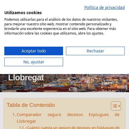
Saltar
Política de privacidad
al
Utilizamos cookies
contenido
Podemos utilizarlas para el análisis de los datos de nuestros visitantes,
para mejorar nuestro sitio web, mostrar contenido personalizado y
Comparador Seguro Decesos
brindarle una excelente experiencia en el sitio web. Para obtener más
información sobre las cookies que utilizamos, abre los ajustes.
Aceptar todo
Rechazar
No, ajustar
Seguro decesos Esplugues de
Llobregat
Tabla de Contenido
Comparador seguro decesos Esplugues de
Llobregat
¿Cuánto cuesta un seguro de decesos en Esplugues de