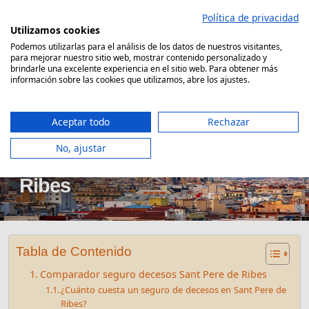
Saltar
Política de privacidad
al
Utilizamos cookies
contenido
Podemos utilizarlas para el análisis de los datos de nuestros visitantes,
para mejorar nuestro sitio web, mostrar contenido personalizado y
Comparador Seguro Decesos
brindarle una excelente experiencia en el sitio web. Para obtener más
información sobre las cookies que utilizamos, abre los ajustes.
Aceptar todo
Rechazar
No, ajustar
Seguro decesos Sant Pere de
Ribes
Tabla de Contenido
Comparador seguro decesos Sant Pere de Ribes
¿Cuánto cuesta un seguro de decesos en Sant Pere de
Ribes?