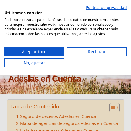
Saltar
Política de privacidad
al
Utilizamos cookies
contenido
Podemos utilizarlas para el análisis de los datos de nuestros visitantes,
para mejorar nuestro sitio web, mostrar contenido personalizado y
Comparador Seguro Decesos
brindarle una excelente experiencia en el sitio web. Para obtener más
información sobre las cookies que utilizamos, abre los ajustes.
Aceptar todo
Rechazar
No, ajustar
Oficinas seguros de decesos
Adeslas en Cuenca
Tabla de Contenido
Seguro de decesos Adeslas en Cuenca
Mapa de agencias de seguros Adeslas en Cuenca
Listado de agencias Adeslas en Cuenca