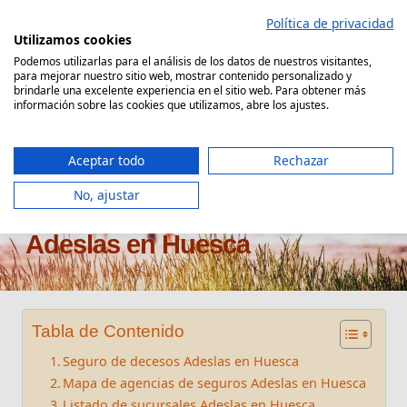
Saltar
Política de privacidad
al
Utilizamos cookies
contenido
Podemos utilizarlas para el análisis de los datos de nuestros visitantes,
para mejorar nuestro sitio web, mostrar contenido personalizado y
Comparador Seguro Decesos
brindarle una excelente experiencia en el sitio web. Para obtener más
información sobre las cookies que utilizamos, abre los ajustes.
Aceptar todo
Rechazar
No, ajustar
Oficinas seguros de decesos
Adeslas en Huesca
Tabla de Contenido
Seguro de decesos Adeslas en Huesca
Mapa de agencias de seguros Adeslas en Huesca
Listado de sucursales Adeslas en Huesca