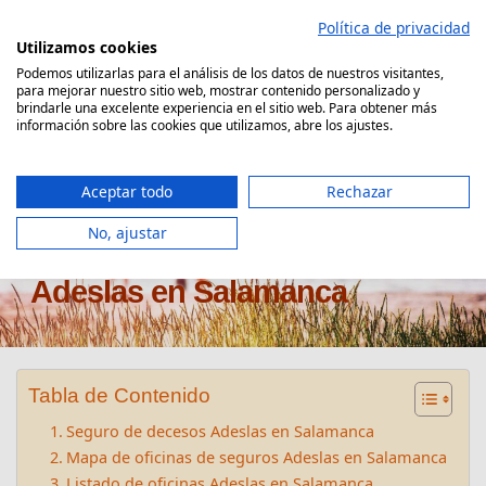
Saltar
Política de privacidad
al
Utilizamos cookies
contenido
Podemos utilizarlas para el análisis de los datos de nuestros visitantes,
para mejorar nuestro sitio web, mostrar contenido personalizado y
Comparador Seguro Decesos
brindarle una excelente experiencia en el sitio web. Para obtener más
información sobre las cookies que utilizamos, abre los ajustes.
Aceptar todo
Rechazar
No, ajustar
Oficinas seguros de decesos
Adeslas en Salamanca
Tabla de Contenido
Seguro de decesos Adeslas en Salamanca
Mapa de oficinas de seguros Adeslas en Salamanca
Listado de oficinas Adeslas en Salamanca