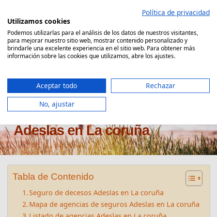
Saltar
Política de privacidad
al
Utilizamos cookies
contenido
Podemos utilizarlas para el análisis de los datos de nuestros visitantes,
para mejorar nuestro sitio web, mostrar contenido personalizado y
Comparador Seguro Decesos
brindarle una excelente experiencia en el sitio web. Para obtener más
información sobre las cookies que utilizamos, abre los ajustes.
Aceptar todo
Rechazar
No, ajustar
Oficinas seguros de decesos
Adeslas en La coruña
Tabla de Contenido
Seguro de decesos Adeslas en La coruña
Mapa de agencias de seguros Adeslas en La coruña
Listado de agencias Adeslas en La coruña