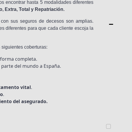
/
s encontrar hasta 5 modalidades diferentes
o
, Extra, Total y Repatriación.
s
 con sus seguros de decesos son amplias.
s diferentes para que cada cliente escoja la
A
s
e
 siguientes coberturas:
g
forma completa.
u
 parte del mundo a España.
r
a
d
tamento vital
.
a
to
.
s
miento del asegurado.
/
o
s
Tus datos son
tratados por
iDecesos