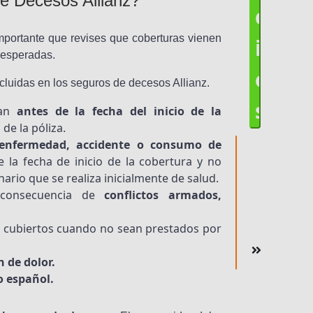
e Decesos Allianz?
c
mportante que revises que coberturas vienen
i
inesperadas.
o
cluidas en los seguros de decesos Allianz.
s
can
antes de la fecha del inicio de la
de la póliza.
enfermedad, accidente o consumo de
la fecha de inicio de la cobertura y no
ario que se realiza inicialmente de salud.
 consecuencia de
conflictos armados,
s cubiertos cuando no sean prestados por
 de dolor.
io español.