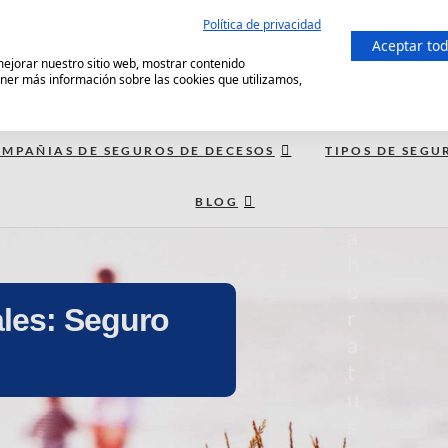
Política de privacidad
C
Aceptar to
 mejorar nuestro sitio web, mostrar contenido
o
ener más información sobre las cookies que utilizamos,
m
p
a
MPAÑIAS DE SEGUROS DE DECESOS
TIPOS DE SEGU
r
BLOG
a
a
h
o
les: Seguro
r
a
t
u
s