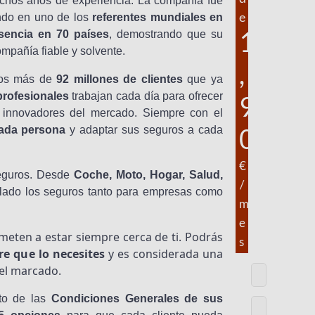
hos años de experiencia. La compañía fue
e
endo en uno de los
referentes mundiales en
1
esencia en 70 países
, demostrando que su
ompañía fiable y solvente.
,
 los más de
92 millones de clientes
que ya
profesionales
trabajan cada día para ofrecer
9
 innovadores del mercado. Siempre con el
0
cada persona
y adaptar sus seguros a cada
€
seguros. Desde
Coche, Moto, Hogar, Salud,
/
n lado los seguros tanto para empresas como
m
e
eten a estar siempre cerca de ti. Podrás
s
e que lo necesites
y es considerada una
el marcado.
eto de las
Condiciones Generales de sus