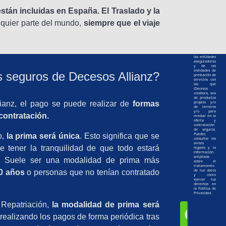
para
prestarte los
están incluidas en España.
El Traslado y la
servicios de
búsqueda
solicitados,
lquier parte del mundo,
siempre que el viaje
consistentes
en realizar
acciones
comerciales
en nombre
propio y en
nombre de
las entidades
aseguradoras
y de las
entidades de
s seguros de Decesos Allianz?
prestación de
servicios con
las que
iDecesos
colabora, sea
de productos
ianz, el pago se puede realizar de
formas
propios y/o
de terceros
y/o para
contratación.
mediar en la
oferta y
contratación
de seguros.
o,
la prima será única
. Esto significa que se
Puedes
consultar los
avisos
 tener la tranquilidad de que todo estará
legales
y la
información
ampliada
o. Suele ser una modalidad de prima más
sobre el
tratamiento
0 años
o personas que no tenían contratado
de tus datos
y cómo
ejercer tus
derechos en
la
Política de
Privacidad.
 Repatriación,
la modalidad de prima será
C
realizando los pagos de forma periódica tras