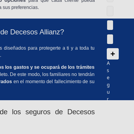
5 opciones
para que cada cliente pueda
 sus preferencias.
 de Decesos Allianz?
 diseñados para protegerte a ti y a toda tu
.
A
os los gastos y se ocupará de los trámites
s
leto. De este modo, los familiares no tendrán
e
vados
en el momento del fallecimiento de su
g
u
r
a
 de los seguros de Decesos
d
a
s