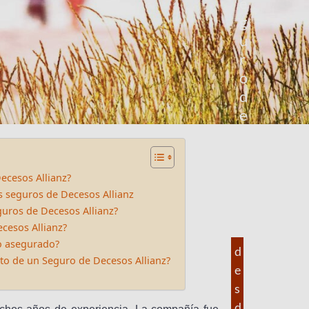
e
g
u
r
o
d
e
d
e
c
ecesos Allianz?
e
s seguros de Decesos Allianz
s
guros de Decesos Allianz?
o
cesos Allianz?
s
o asegurado?
d
to de un Seguro de Decesos Allianz?
e
s
d