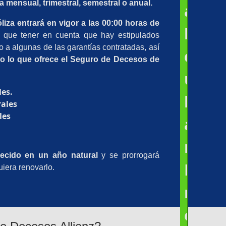
a mensual, trimestral, semestral o anual.
a
liza entrará en vigor a las 00:00 horas de
l
 que tener en cuenta que hay estipulados
o a algunas de las garantías contratadas, así
c
do lo que ofrece el Seguro de Decesos de
u
les.
l
rales
les
a
r
blecido en un año natural
y se prorrogará
P
iera renovarlo.
r
e