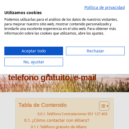
Saltar
Política de privacidad
al
Utilizamos cookies
contenido
Podemos utilizarlas para el análisis de los datos de nuestros visitantes,
para mejorar nuestro sitio web, mostrar contenido personalizado y
Comparador Seguro Decesos
brindarle una excelente experiencia en el sitio web. Para obtener más
información sobre las cookies que utilizamos, abre los ajustes.
Aceptar todo
Rechazar
No, ajustar
Atención al cliente Allianz:
telefono gratuito, e-mail
Tabla de Contenido
Teléfono Contrataciones 951 127 403
¿Cómo contactar con Allianz?
Teléfono gratuito de Allianz