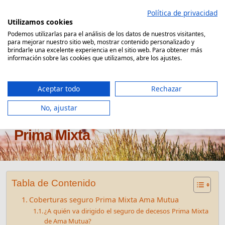
Saltar
Política de privacidad
al
Utilizamos cookies
contenido
Podemos utilizarlas para el análisis de los datos de nuestros visitantes,
para mejorar nuestro sitio web, mostrar contenido personalizado y
Comparador Seguro Decesos
brindarle una excelente experiencia en el sitio web. Para obtener más
información sobre las cookies que utilizamos, abre los ajustes.
Aceptar todo
Rechazar
No, ajustar
Seguro de decesos Ama Mutua
Prima Mixta
Tabla de Contenido
Coberturas seguro Prima Mixta Ama Mutua
¿A quién va dirigido el seguro de decesos Prima Mixta
de Ama Mutua?