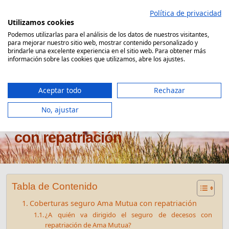
Saltar
Política de privacidad
al
Utilizamos cookies
contenido
Podemos utilizarlas para el análisis de los datos de nuestros visitantes,
para mejorar nuestro sitio web, mostrar contenido personalizado y
Comparador Seguro Decesos
brindarle una excelente experiencia en el sitio web. Para obtener más
información sobre las cookies que utilizamos, abre los ajustes.
Aceptar todo
Rechazar
No, ajustar
Seguro de decesos Ama Mutua
con repatriación
Tabla de Contenido
Coberturas seguro Ama Mutua con repatriación
¿A quién va dirigido el seguro de decesos con
repatriación de Ama Mutua?