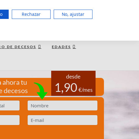
951 127 403
do
Rechazar
No, ajustar
LUN a JUE de 8:00 - 20:00, VIE 15:00
TE LLAMAMOS GRATIS
RO DE DECESOS
EDADES
desde
 ahora tu
1,90
e decesos
€/mes