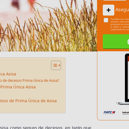
Asegu
Tus datos son trata
acciones comercia
prestación de servi
la oferta y contr
tratamiento de tus
ca Asisa
ro de decesos Prima Única de Asisa?
 Prima Única Asisa
esos de Prima Única de Asisa
Asisa como seguro de decesos, en tanto que