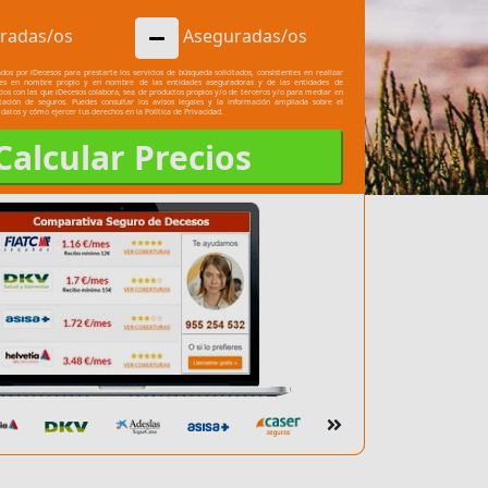
radas/os
Aseguradas/os
dos por iDecesos para prestarte los servicios de búsqueda solicitados, consistentes en realizar
les en nombre propio y en nombre de las entidades aseguradoras y de las entidades de
cios con las que iDecesos colabora, sea de productos propios y/o de terceros y/o para mediar en
atación de seguros. Puedes consultar los
avisos legales
y la información ampliada sobre el
 datos y cómo ejercer tus derechos en la
Política de Privacidad.
Calcular Precios