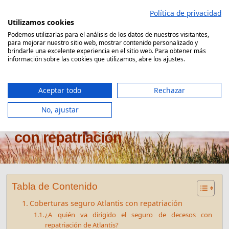
Saltar
Política de privacidad
al
Utilizamos cookies
contenido
Podemos utilizarlas para el análisis de los datos de nuestros visitantes,
para mejorar nuestro sitio web, mostrar contenido personalizado y
Comparador Seguro Decesos
brindarle una excelente experiencia en el sitio web. Para obtener más
información sobre las cookies que utilizamos, abre los ajustes.
Aceptar todo
Rechazar
No, ajustar
Seguro de decesos Atlantis
con repatriación
Tabla de Contenido
Coberturas seguro Atlantis con repatriación
¿A quién va dirigido el seguro de decesos con
repatriación de Atlantis?