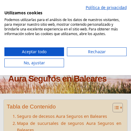
Saltar
Política de privacidad
al
Utilizamos cookies
contenido
Podemos utilizarlas para el análisis de los datos de nuestros visitantes,
para mejorar nuestro sitio web, mostrar contenido personalizado y
Comparador Seguro Decesos
brindarle una excelente experiencia en el sitio web. Para obtener más
información sobre las cookies que utilizamos, abre los ajustes.
Aceptar todo
Rechazar
No, ajustar
Oficinas seguros de decesos
Aura Seguros en Baleares
Tabla de Contenido
Seguro de decesos Aura Seguros en Baleares
Mapa de sucursales de seguros Aura Seguros en
Baleares