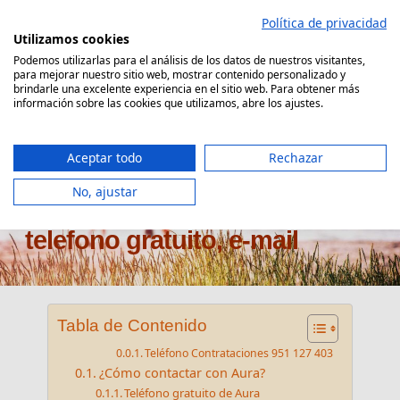
Saltar
Política de privacidad
al
Utilizamos cookies
contenido
Podemos utilizarlas para el análisis de los datos de nuestros visitantes,
para mejorar nuestro sitio web, mostrar contenido personalizado y
Comparador Seguro Decesos
brindarle una excelente experiencia en el sitio web. Para obtener más
información sobre las cookies que utilizamos, abre los ajustes.
Aceptar todo
Rechazar
No, ajustar
Atención al cliente Aura:
telefono gratuito, e-mail
Tabla de Contenido
Teléfono Contrataciones 951 127 403
¿Cómo contactar con Aura?
Teléfono gratuito de Aura