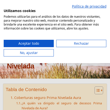
Saltar
Política de privacidad
al
Utilizamos cookies
contenido
Podemos utilizarlas para el análisis de los datos de nuestros visitantes,
para mejorar nuestro sitio web, mostrar contenido personalizado y
Comparador Seguro Decesos
brindarle una excelente experiencia en el sitio web. Para obtener más
información sobre las cookies que utilizamos, abre los ajustes.
Aceptar todo
Rechazar
No, ajustar
Seguro de decesos Aura Prima
Nivelada
Tabla de Contenido
Coberturas seguro Prima Nivelada Aura
¿A quién va dirigido el seguro de decesos Prima
Nivelada de Aura?