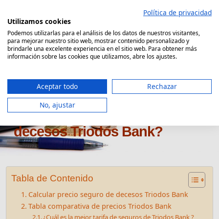
Saltar
Política de privacidad
al
Utilizamos cookies
contenido
Podemos utilizarlas para el análisis de los datos de nuestros visitantes,
para mejorar nuestro sitio web, mostrar contenido personalizado y
Comparador Seguro Decesos
brindarle una excelente experiencia en el sitio web. Para obtener más
información sobre las cookies que utilizamos, abre los ajustes.
Aceptar todo
Rechazar
No, ajustar
¿Cuánto cuesta el seguro de
decesos Triodos Bank?
Tabla de Contenido
Calcular precio seguro de decesos Triodos Bank
Tabla comparativa de precios Triodos Bank
¿Cuál es la mejor tarifa de seguros de Triodos Bank ?