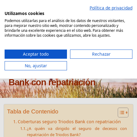
Saltar
Política de privacidad
al
Utilizamos cookies
contenido
Podemos utilizarlas para el análisis de los datos de nuestros visitantes,
para mejorar nuestro sitio web, mostrar contenido personalizado y
Comparador Seguro Decesos
brindarle una excelente experiencia en el sitio web. Para obtener más
información sobre las cookies que utilizamos, abre los ajustes.
Aceptar todo
Rechazar
No, ajustar
Seguro de decesos Triodos
Bank con repatriación
Tabla de Contenido
Coberturas seguro Triodos Bank con repatriación
¿A quién va dirigido el seguro de decesos con
repatriación de Triodos Bank?