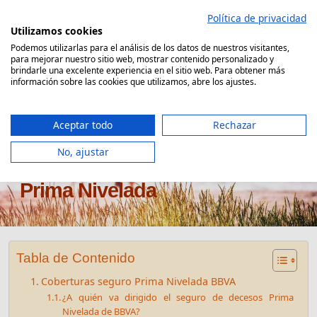
Saltar
Política de privacidad
al
Utilizamos cookies
contenido
Podemos utilizarlas para el análisis de los datos de nuestros visitantes,
para mejorar nuestro sitio web, mostrar contenido personalizado y
Comparador Seguro Decesos
brindarle una excelente experiencia en el sitio web. Para obtener más
información sobre las cookies que utilizamos, abre los ajustes.
Aceptar todo
Rechazar
No, ajustar
Seguro de decesos BBVA
Prima Nivelada
Tabla de Contenido
Coberturas seguro Prima Nivelada BBVA
¿A quién va dirigido el seguro de decesos Prima
Nivelada de BBVA?