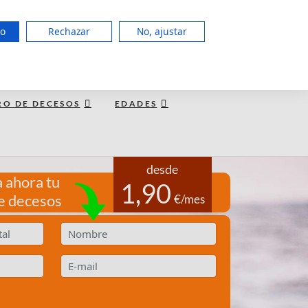
951 127 403
do
Rechazar
No, ajustar
LUN a JUE de 8:00 - 20:00, VIE 15:00
TE LLAMAMOS GRATIS
RO DE DECESOS
EDADES
desde
 ahora tu
1,90
e decesos
€/mes