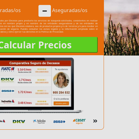
radas/os
Aseguradas/os
dos por iDecesos para prestarte los servicios de búsqueda solicitados, consistentes en realizar
les en nombre propio y en nombre de las entidades aseguradoras y de las entidades de
cios con las que iDecesos colabora, sea de productos propios y/o de terceros y/o para mediar en
atación de seguros. Puedes consultar los
avisos legales
y la información ampliada sobre el
 datos y cómo ejercer tus derechos en la
Política de Privacidad.
Calcular Precios