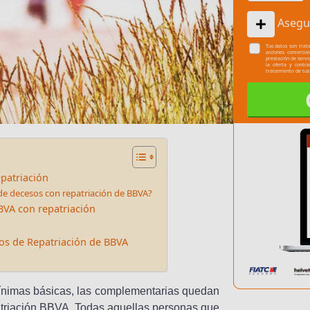
Asegu
Tus datos son trata
acciones comercia
prestación de servi
la oferta y contr
tratamiento de tus
patriación
 de decesos con repatriación de BBVA?
BVA con repatriación
os de Repatriación de BBVA
ínimas básicas, las complementarias quedan
atriación BBVA. Todas aquellas personas que