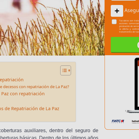
Asegu
Tus datos son trata
acciones comercia
prestación de servi
la oferta y contr
tratamiento de tus
epatriación
de decesos con repatriación de La Paz?
 Paz con repatriación
s de Repatriación de La Paz
oberturas auxiliares, dentro del seguro de
berturas básicas. Dentro de los últimos años