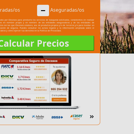
radas/os
Aseguradas/os
dos por iDecesos para prestarte los servicios de búsqueda solicitados, consistentes en realizar
les en nombre propio y en nombre de las entidades aseguradoras y de las entidades de
cios con las que iDecesos colabora, sea de productos propios y/o de terceros y/o para mediar en
atación de seguros. Puedes consultar los
avisos legales
y la información ampliada sobre el
 datos y cómo ejercer tus derechos en la
Política de Privacidad.
Calcular Precios