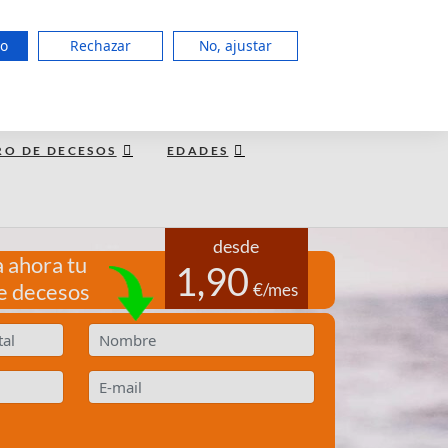
951 127 403
do
Rechazar
No, ajustar
LUN a JUE de 8:00 - 20:00, VIE 15:00
TE LLAMAMOS GRATIS
RO DE DECESOS
EDADES
desde
 ahora tu
1,90
e decesos
€/mes