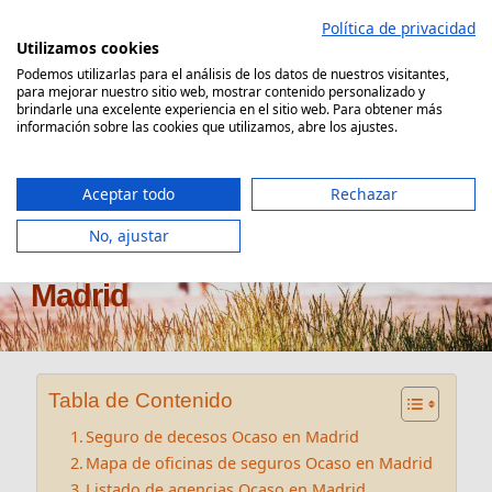
Saltar
Política de privacidad
al
Utilizamos cookies
contenido
Podemos utilizarlas para el análisis de los datos de nuestros visitantes,
para mejorar nuestro sitio web, mostrar contenido personalizado y
Comparador Seguro Decesos
brindarle una excelente experiencia en el sitio web. Para obtener más
información sobre las cookies que utilizamos, abre los ajustes.
Aceptar todo
Rechazar
No, ajustar
Oficinas seguros Ocaso en
Madrid
Tabla de Contenido
Seguro de decesos Ocaso en Madrid
Mapa de oficinas de seguros Ocaso en Madrid
Listado de agencias Ocaso en Madrid