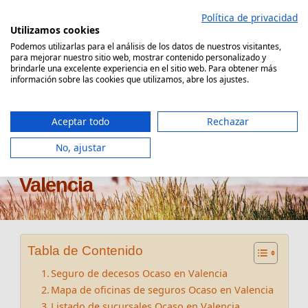
Saltar
Política de privacidad
al
Utilizamos cookies
contenido
Podemos utilizarlas para el análisis de los datos de nuestros visitantes,
para mejorar nuestro sitio web, mostrar contenido personalizado y
Comparador Seguro Decesos
brindarle una excelente experiencia en el sitio web. Para obtener más
información sobre las cookies que utilizamos, abre los ajustes.
Aceptar todo
Rechazar
No, ajustar
Oficinas seguros Ocaso en
Valencia
Tabla de Contenido
Seguro de decesos Ocaso en Valencia
Mapa de oficinas de seguros Ocaso en Valencia
Listado de sucursales Ocaso en Valencia