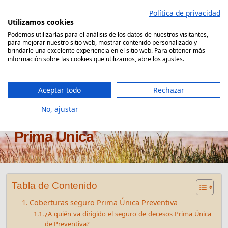
Saltar
Política de privacidad
al
Utilizamos cookies
contenido
Podemos utilizarlas para el análisis de los datos de nuestros visitantes,
para mejorar nuestro sitio web, mostrar contenido personalizado y
Comparador Seguro Decesos
brindarle una excelente experiencia en el sitio web. Para obtener más
información sobre las cookies que utilizamos, abre los ajustes.
Aceptar todo
Rechazar
No, ajustar
Seguro de decesos Preventiva
Prima Única
Tabla de Contenido
Coberturas seguro Prima Única Preventiva
¿A quién va dirigido el seguro de decesos Prima Única
de Preventiva?