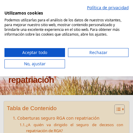
Saltar
Política de privacidad
al
Utilizamos cookies
contenido
Podemos utilizarlas para el análisis de los datos de nuestros visitantes,
para mejorar nuestro sitio web, mostrar contenido personalizado y
Comparador Seguro Decesos
brindarle una excelente experiencia en el sitio web. Para obtener más
información sobre las cookies que utilizamos, abre los ajustes.
Aceptar todo
Rechazar
No, ajustar
Seguro de decesos RGA con
repatriación
Tabla de Contenido
Coberturas seguro RGA con repatriación
¿A quién va dirigido el seguro de decesos con
repatriación de RGA?