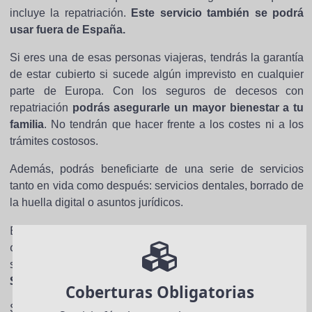
incluye la repatriación.
Este servicio también se podrá
usar fuera de España.
Si eres una de esas personas viajeras, tendrás la garantía
de estar cubierto si sucede algún imprevisto en cualquier
parte de Europa. Con los seguros de decesos con
repatriación
podrás asegurarle un mayor bienestar a tu
familia
. No tendrán que hacer frente a los costes ni a los
trámites costosos.
Además, podrás beneficiarte de una serie de servicios
tanto en vida como después: servicios dentales, borrado de
la huella digital o asuntos jurídicos.
En un mercado cada vez más competitivo, es normal
que encontremos diferentes compañías que ofrecen
seguros de decesos para Chile.
Hablamos de Caser
Seguros, Adeslas o Generali.
Coberturas Obligatorias
Sin embargo,
nuestra mayor recomendación es que