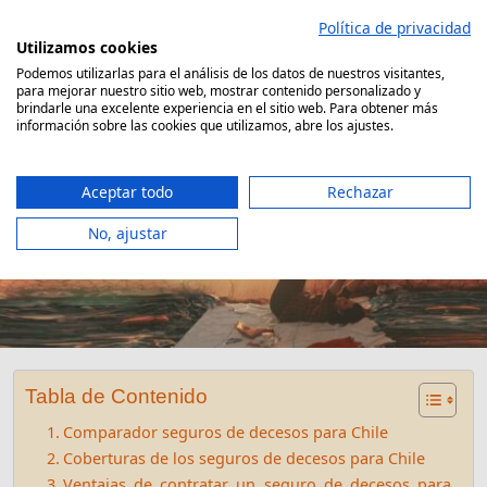
Saltar
Política de privacidad
al
Utilizamos cookies
contenido
Podemos utilizarlas para el análisis de los datos de nuestros visitantes,
para mejorar nuestro sitio web, mostrar contenido personalizado y
Comparador Seguro Decesos
brindarle una excelente experiencia en el sitio web. Para obtener más
información sobre las cookies que utilizamos, abre los ajustes.
Aceptar todo
Rechazar
No, ajustar
Seguro de Decesos para Chile
Tabla de Contenido
Comparador seguros de decesos para Chile
Coberturas de los seguros de decesos para Chile
Ventajas de contratar un seguro de decesos para