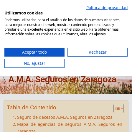
Saltar
Política de privacidad
al
Utilizamos cookies
contenido
Podemos utilizarlas para el análisis de los datos de nuestros visitantes,
para mejorar nuestro sitio web, mostrar contenido personalizado y
Comparador Seguro Decesos
brindarle una excelente experiencia en el sitio web. Para obtener más
información sobre las cookies que utilizamos, abre los ajustes.
Aceptar todo
Rechazar
No, ajustar
Oficinas seguros de decesos
A.M.A. Seguros en Zaragoza
Tabla de Contenido
Seguro de decesos A.M.A. Seguros en Zaragoza
Mapa de agencias de seguros A.M.A. Seguros en
Zaragoza