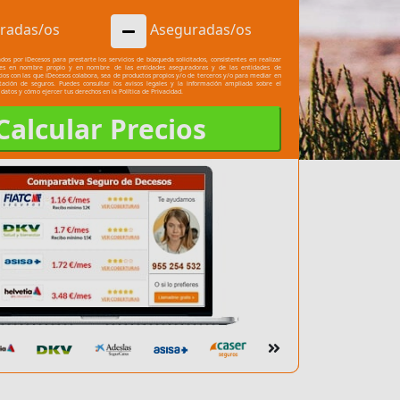
radas/os
Aseguradas/os
dos por iDecesos para prestarte los servicios de búsqueda solicitados, consistentes en realizar
les en nombre propio y en nombre de las entidades aseguradoras y de las entidades de
cios con las que iDecesos colabora, sea de productos propios y/o de terceros y/o para mediar en
atación de seguros. Puedes consultar los
avisos legales
y la información ampliada sobre el
 datos y cómo ejercer tus derechos en la
Política de Privacidad.
Calcular Precios