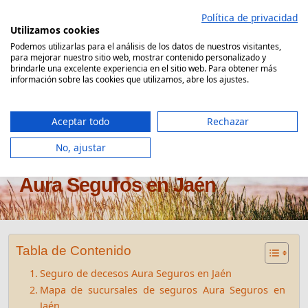
Saltar
Política de privacidad
al
Utilizamos cookies
contenido
Podemos utilizarlas para el análisis de los datos de nuestros visitantes,
para mejorar nuestro sitio web, mostrar contenido personalizado y
Comparador Seguro Decesos
brindarle una excelente experiencia en el sitio web. Para obtener más
información sobre las cookies que utilizamos, abre los ajustes.
Aceptar todo
Rechazar
No, ajustar
Oficinas seguros de decesos
Aura Seguros en Jaén
Tabla de Contenido
Seguro de decesos Aura Seguros en Jaén
Mapa de sucursales de seguros Aura Seguros en
Jaén