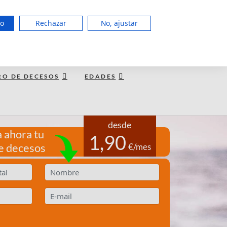
951 127 403
do
Rechazar
No, ajustar
LUN a JUE de 8:00 - 20:00, VIE 15:00
TE LLAMAMOS GRATIS
RO DE DECESOS
EDADES
desde
 ahora tu
1,90
e decesos
€/mes