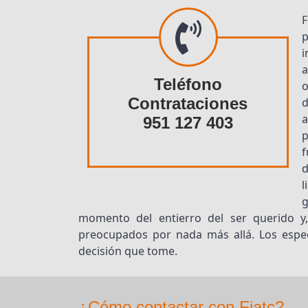
p
a
Teléfono
o
Contrataciones
d
a
951 127 403
d
l
momento del entierro del ser querido y
preocupados por nada más allá. Los espec
decisión que tome.
¿Cómo contactar con Fiatc?