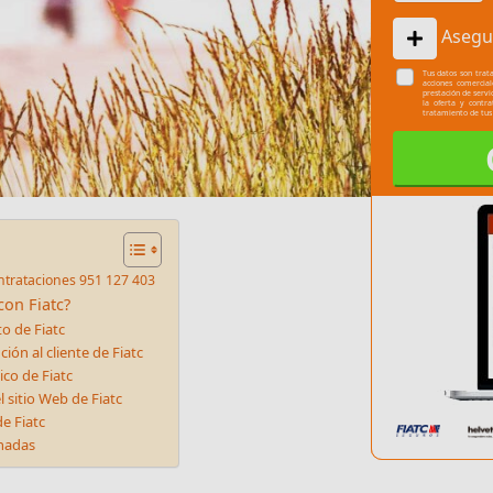
Asegu
Tus datos son trata
acciones comercia
prestación de servi
la oferta y contr
tratamiento de tus
ntrataciones 951 127 403
on Fiatc?
to de Fiatc
ión al cliente de Fiatc
ico de Fiatc
l sitio Web de Fiatc
de Fiatc
onadas