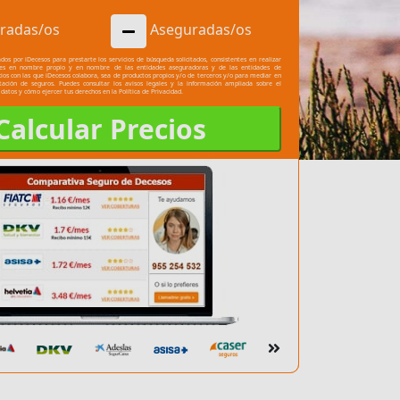
radas/os
Aseguradas/os
dos por iDecesos para prestarte los servicios de búsqueda solicitados, consistentes en realizar
les en nombre propio y en nombre de las entidades aseguradoras y de las entidades de
cios con las que iDecesos colabora, sea de productos propios y/o de terceros y/o para mediar en
atación de seguros. Puedes consultar los
avisos legales
y la información ampliada sobre el
 datos y cómo ejercer tus derechos en la
Política de Privacidad.
Calcular Precios