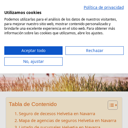
Saltar
Política de privacidad
al
Utilizamos cookies
contenido
Podemos utilizarlas para el análisis de los datos de nuestros visitantes,
para mejorar nuestro sitio web, mostrar contenido personalizado y
Comparador Seguro Decesos
brindarle una excelente experiencia en el sitio web. Para obtener más
información sobre las cookies que utilizamos, abre los ajustes.
Aceptar todo
Rechazar
No, ajustar
Oficinas Helvetia en Navarra
Tabla de Contenido
Seguro de decesos Helvetia en Navarra
Mapa de agencias de seguros Helvetia en Navarra
Listado de sucursales Helvetia en Navarra