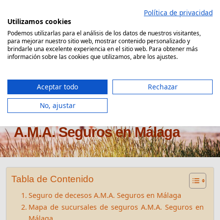
Saltar
Política de privacidad
al
Utilizamos cookies
contenido
Podemos utilizarlas para el análisis de los datos de nuestros visitantes,
para mejorar nuestro sitio web, mostrar contenido personalizado y
Comparador Seguro Decesos
brindarle una excelente experiencia en el sitio web. Para obtener más
información sobre las cookies que utilizamos, abre los ajustes.
Aceptar todo
Rechazar
No, ajustar
Oficinas seguros de decesos
A.M.A. Seguros en Málaga
Tabla de Contenido
Seguro de decesos A.M.A. Seguros en Málaga
Mapa de sucursales de seguros A.M.A. Seguros en
Málaga