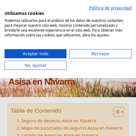
Saltar
Política de privacidad
al
Utilizamos cookies
contenido
Podemos utilizarlas para el análisis de los datos de nuestros visitantes,
para mejorar nuestro sitio web, mostrar contenido personalizado y
Comparador Seguro Decesos
brindarle una excelente experiencia en el sitio web. Para obtener más
información sobre las cookies que utilizamos, abre los ajustes.
Aceptar todo
Rechazar
No, ajustar
Oficinas seguros de decesos
Asisa en Navarra
Tabla de Contenido
Seguro de decesos Asisa en Navarra
Mapa de sucursales de seguros Asisa en Navarra
Listado de agencias Asisa en Navarra