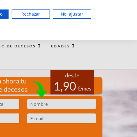
951 127 403
do
Rechazar
No, ajustar
LUN a JUE de 8:00 - 20:00, VIE 15:00
TE LLAMAMOS GRATIS
RO DE DECESOS
EDADES
desde
 ahora tu
1,90
e decesos
€/mes