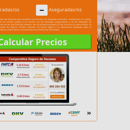
radas/os
Aseguradas/os
dos por iDecesos para prestarte los servicios de búsqueda solicitados, consistentes en realizar
les en nombre propio y en nombre de las entidades aseguradoras y de las entidades de
cios con las que iDecesos colabora, sea de productos propios y/o de terceros y/o para mediar en
atación de seguros. Puedes consultar los
avisos legales
y la información ampliada sobre el
 datos y cómo ejercer tus derechos en la
Política de Privacidad.
Calcular Precios