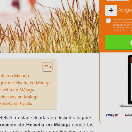
Asegu
Tus datos son trata
acciones comercia
prestación de servi
la oferta y contr
tratamiento de tus
etia en Málaga
guros Helvetia en Málaga
elvetia en Málaga
 decesos en Málaga
Helvetia en España
elvetia están situadas en distintos lugares,
osición de Helvetia en Málaga
donde las
de las más adecuadas y pertinentes para la