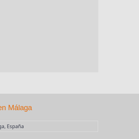
 en Málaga
a, España