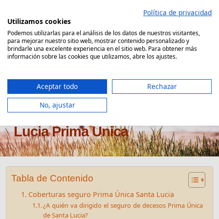
Saltar
Política de privacidad
al
Utilizamos cookies
contenido
Podemos utilizarlas para el análisis de los datos de nuestros visitantes,
para mejorar nuestro sitio web, mostrar contenido personalizado y
Comparador Seguro Decesos
brindarle una excelente experiencia en el sitio web. Para obtener más
información sobre las cookies que utilizamos, abre los ajustes.
Aceptar todo
Rechazar
No, ajustar
Seguro de decesos Santa
Lucia Prima Única
Tabla de Contenido
Coberturas seguro Prima Única Santa Lucia
¿A quién va dirigido el seguro de decesos Prima Única
de Santa Lucia?