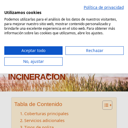
Saltar
Política de privacidad
al
Utilizamos cookies
contenido
Podemos utilizarlas para el análisis de los datos de nuestros visitantes,
para mejorar nuestro sitio web, mostrar contenido personalizado y
Comparador Seguro Decesos
brindarle una excelente experiencia en el sitio web. Para obtener más
información sobre las cookies que utilizamos, abre los ajustes.
Aceptar todo
Rechazar
No, ajustar
SEGURO DECESOS HELVETIA
INCINERACIÓN
Tabla de Contenido
Coberturas principales
Servicios adicionales
Tipos de poliza