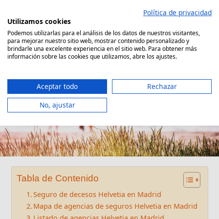
Saltar
Política de privacidad
al
Utilizamos cookies
contenido
Podemos utilizarlas para el análisis de los datos de nuestros visitantes,
para mejorar nuestro sitio web, mostrar contenido personalizado y
Comparador Seguro Decesos
brindarle una excelente experiencia en el sitio web. Para obtener más
información sobre las cookies que utilizamos, abre los ajustes.
Aceptar todo
Rechazar
No, ajustar
Oficinas Helvetia en Madrid
Tabla de Contenido
Seguro de decesos Helvetia en Madrid
Mapa de agencias de seguros Helvetia en Madrid
Listado de agencias Helvetia en Madrid