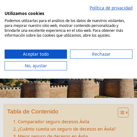
Saltar
Política de privacidad
al
Utilizamos cookies
contenido
Podemos utilizarlas para el análisis de los datos de nuestros visitantes,
para mejorar nuestro sitio web, mostrar contenido personalizado y
Comparador Seguro Decesos
brindarle una excelente experiencia en el sitio web. Para obtener más
información sobre las cookies que utilizamos, abre los ajustes.
Aceptar todo
Rechazar
No, ajustar
Seguro Decesos Ávila
Tabla de Contenido
Comparador seguro decesos Ávila
¿Cuánto cuesta un seguro de decesos en Ávila?
Mejor seguro de decesos en Ávila