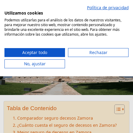
Saltar
Política de privacidad
al
Utilizamos cookies
contenido
Podemos utilizarlas para el análisis de los datos de nuestros visitantes,
para mejorar nuestro sitio web, mostrar contenido personalizado y
Comparador Seguro Decesos
brindarle una excelente experiencia en el sitio web. Para obtener más
información sobre las cookies que utilizamos, abre los ajustes.
Aceptar todo
Rechazar
No, ajustar
Seguro Decesos Zamora
Tabla de Contenido
Comparador seguro decesos Zamora
¿Cuánto cuesta el seguro de decesos en Zamora?
Mejor seguro de decesos en Zamora