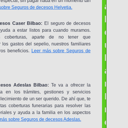
 especial, sin pagar nada en un momento tan
a
sobre Seguros de decesos Helvetia.
l
esos Caser Bilbao:
El seguro de decesos
c
yuda a estar listos para cuando muramos.
 coberturas, aparte de no tener que
u
 los gastos del sepelio, nuestros familiares
ros beneficios.
Leer más sobre Seguros de
l
a
r
esos Adeslas Bilbao:
Te va a ofrecer la
a en los trámites, gestiones y servicios
P
llecimiento de un ser querido. De ahí que, te
tas coberturas funerarias para resolver las
r
riales y ayuda a la familia en los aspectos
e
más sobre Seguros de decesos Adeslas.