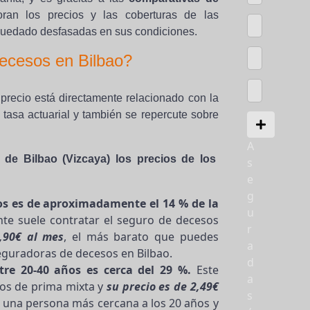
an los precios y las coberturas de las
quedado desfasadas en sus condiciones.
ecesos en Bilbao?
precio está directamente relacionado con la
tasa actuarial y también se repercute sobre
A
 de Bilbao (Vizcaya) los precios de los
s
e
g
s es de aproximadamente el 14 % de la
u
ente suele contratar el seguro de decesos
r
1,90€ al mes
, el más barato que puedes
a
eguradoras de decesos en Bilbao.
d
re 20-40 años es cerca del 29 %.
Este
a
os de prima mixta y
su precio es de 2,49€
s
 una persona más cercana a los 20 años y