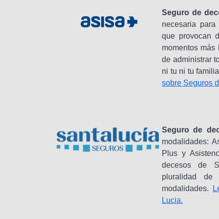
Seguro de dec
necesaria para 
que provocan de
momentos más ba
de administrar t
ni tu ni tu fami
sobre Seguros d
Seguro de de
modalidades: As
Plus y Asisten
decesos de Sa
pluralidad de
modalidades.
L
Lucia.