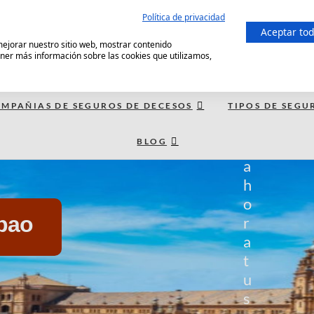
Política de privacidad
C
Aceptar to
 mejorar nuestro sitio web, mostrar contenido
o
ener más información sobre las cookies que utilizamos,
m
p
a
MPAÑIAS DE SEGUROS DE DECESOS
TIPOS DE SEGU
r
BLOG
a
a
h
o
bao
r
a
t
u
s