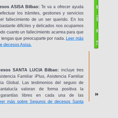
c
esos ASISA Bilbao:
Te va a ofrecer ayuda
efectuar los trámites, gestiones y servicios
i
l fallecimiento de un ser querido. En los
stante difíciles y delicados nos ocupamos
o
odo cuanto un fallecimiento acarrea para que
lia tengas que preocuparte por nada.
Leer más
s
e decesos Asisa.
cesos SANTA LUCIA Bilbao:
incluye tres
istencia Familiar iPlus, Asistencia Familiar
cia Global. Las testimonios del seguro de
ntalucía valoran de forma positiva la
 garantías libres en cada una de las
eer más sobre Seguros de decesos Santa