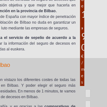
sión objetiva y que mejor que hacerla en
e
1
nción en la provincia de Bilbao.
 de España con mayor índice de penetración
,
oblación de Bilbao no duda en garantizar un
e luto mediante las empresas de seguros.
9
 el servicio de sepelio de acuerdo a la
ar la información del seguro de decesos en
0
das al euskera.
€
/
lbao
m
e
 vistazo los diferentes costes de todas las
s
 en Bilbao. Y poder elegir el seguro más
ecesidades. En menos de 1 minutos, te vamos
s de decesos en Bilbao.
ía, y es gracias a las
comparativas de