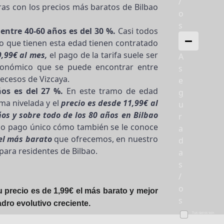
/
as con los precios más baratos de Bilbao
o
s
entre 40-60 años es del 30 %.
Casi todos
o que tienen esta edad tienen contratado
9,99€ al mes,
el pago de la tarifa suele ser
A
conómico que se puede encontrar entre
s
ecesos de Vizcaya.
e
os es del 27 %.
En este tramo de edad
g
ma nivelada y el
precio es desde 11,99€ al
u
os y sobre todo de los 80 años en Bilbao
r
a o pago único cómo también se le conoce
a
 el más barato
que ofrecemos, en nuestro
d
ara residentes de Bilbao.
a
s
/
o
 precio es de 1,99€ el más barato y mejor
s
dro evolutivo creciente.
Tus datos son
tratados por
iDecesos