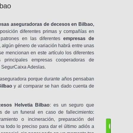
para
lbao
prestarte los
servicios de
búsqueda
solicitados,
consistentes
en realizar
acciones
comerciales
resas aseguradoras de decesos en Bilbao,
en nombre
propio y en
isposición diferentes primas y compañías en
nombre de
las entidades
aseguradoras
atrones en las diferentes
empresas de
y de las
entidades de
prestación de
, algún género de variación habrá entre unas
servicios con
las que
e mencionan en este artículo los diferentes
iDecesos
colabora, sea
de productos
 principales empresas cooperadoras de
propios y/o
de terceros
y/o para
y SegurCaixa Adeslas.
mediar en la
oferta y
contratación
de seguros.
aseguradora porque durante años pensaban
Puedes
consultar los
avisos
ilbao
y al comparar se han dado cuenta de
legales
y la
información
ampliada
sobre el
tratamiento
de tus datos
y cómo
esos Helvetia Bilbao
: es un seguro que
ejercer tus
derechos en
s de un funeral en caso de fallecimiento:
la
Política de
Privacidad.
rramiento o incineración, preparación del
C
a todo lo preciso para dar el último adiós a