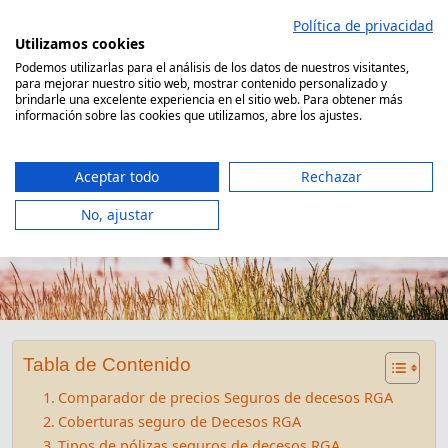
Saltar
Política de privacidad
al
Utilizamos cookies
contenido
Podemos utilizarlas para el análisis de los datos de nuestros visitantes,
para mejorar nuestro sitio web, mostrar contenido personalizado y
Comparador Seguro Decesos
brindarle una excelente experiencia en el sitio web. Para obtener más
información sobre las cookies que utilizamos, abre los ajustes.
Aceptar todo
Rechazar
No, ajustar
Seguro de Decesos RGA
Tabla de Contenido
Comparador de precios Seguros de decesos RGA
Coberturas seguro de Decesos RGA
Tipos de pólizas seguros de decesos RGA