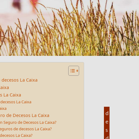
e
g
u
r
o
d
e
d
e
c
 decesos La Caixa
e
aixa
s
s La Caixa
o
 decesos La Caixa
aixa
s
d
uro de Decesos La Caixa
e
n Seguro de Decesos La Caixa?
Seguros de decesos La Caixa?
s
 decesos La Caixa?
d