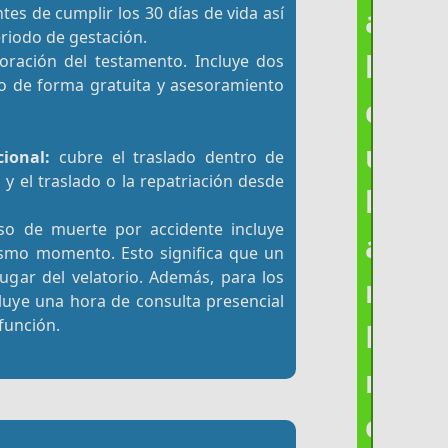
a
ntes de cumplir los 30 días de vida así
eriodo de gestación.
l
oración del testamento. Incluye dos
año de forma gratuita y asesoramiento
c
u
ional:
cubre el traslado dentro de
y el traslado o la repatriación desde
l
o de muerte por accidente incluye
a
mismo momento. Esto significa que un
ugar del velatorio. Además, para los
r
cluye una hora de consulta presencial
efunción.
P
r
e