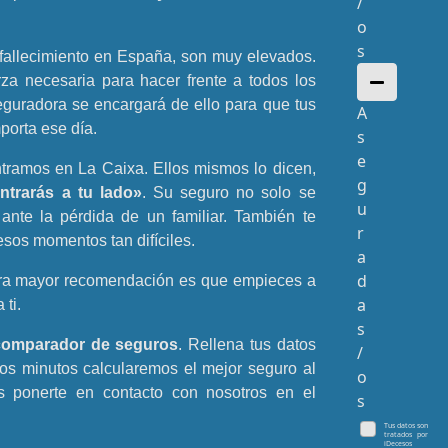
/
o
s
 fallecimiento en España, son muy elevados.
rza necesaria para hacer frente a todos los
seguradora se encargará de ello para que tus
A
porta ese día.
s
e
tramos en La Caixa. Ellos mismos lo dicen,
g
ntrarás a tu lado»
. Su seguro no solo se
u
ante la pérdida de un familiar. También te
r
sos momentos tan difíciles.
a
d
tra mayor recomendación es que empieces a
a
 ti.
s
comparador de seguros
. Rellena tus datos
/
os minutos calcularemos el mejor seguro al
o
s ponerte en contacto con nosotros en el
s
Tus datos son
tratados por
iDecesos