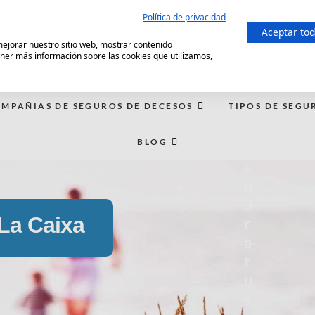
Política de privacidad
C
Aceptar to
 mejorar nuestro sitio web, mostrar contenido
o
ener más información sobre las cookies que utilizamos,
m
p
a
MPAÑIAS DE SEGUROS DE DECESOS
TIPOS DE SEGU
r
BLOG
a
a
h
o
La Caixa
r
a
t
u
s