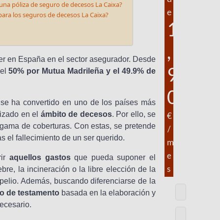
una póliza de seguro de decesos La Caixa?
e
ara los seguros de decesos La Caixa?
1
,
er en España en el sector asegurador. Desde
9
 el
50% por Mutua Madrileña y el 49.9% de
0
se ha convertido en uno de los países más
izado en el
ámbito de decesos
. Por ello, se
€
 gama de coberturas. Con estas, se pretende
/
as el fallecimiento de un ser querido.
m
e
rir
aquellos gastos
que pueda suponer el
s
re, la incineración o la libre elección de la
epelio. Además, buscando diferenciarse de la
o de testamento
basada en la elaboración y
ecesario.