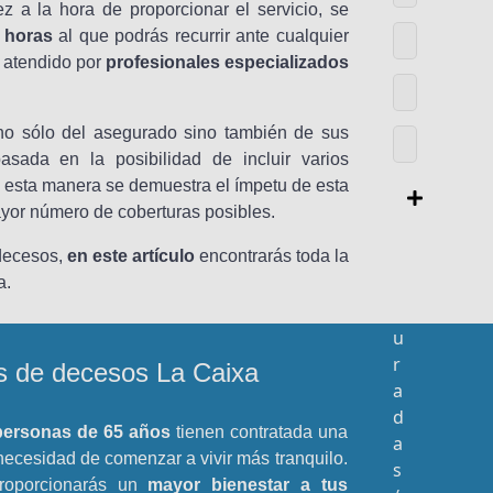
z a la hora de proporcionar el servicio, se
 horas
al que podrás recurrir ante cualquier
á atendido por
profesionales especializados
 no sólo del asegurado sino también de sus
basada en la posibilidad de incluir varios
e esta manera se demuestra el ímpetu de esta
ayor número de coberturas posibles.
A
 decesos,
en este artículo
encontrarás toda la
s
a.
e
g
u
r
s de decesos La Caixa
a
d
personas de 65 años
tienen contratada una
a
necesidad de comenzar a vivir más tranquilo.
s
proporcionarás un
mayor bienestar a tus