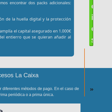
c
emos encontrar dos packs adicionales:
i
ón de la huella digital y la protección
o
amplía el capital asegurado en 1.000€
del entierro que se quieran añadir al
s
cesos La Caixa
 diferentes métodos de pago. En el caso de
ma periódica o a prima única.