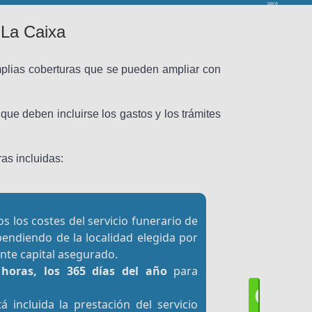
para
prestarte los
servicios de
búsqueda
 La Caixa
solicitados,
consistentes
en realizar
acciones
comerciales
en nombre
propio y en
plias coberturas que se pueden ampliar con
nombre de
las entidades
aseguradoras
y de las
entidades de
prestación de
servicios con
que deben incluirse los gastos y los trámites
las que
iDecesos
colabora, sea
de productos
propios y/o
de terceros
y/o para
as incluidas:
mediar en la
oferta y
contratación
de seguros.
Puedes
consultar los
avisos
legales
y la
información
os los costes del servicio funerario de
ampliada
sobre el
tratamiento
pendiendo de la localidad elegida por
de tus datos
y cómo
ejercer tus
nte capital asegurado.
derechos en
la
Política de
4 horas, los 365 días del año
para
Privacidad.
C
á incluida la prestación del servicio