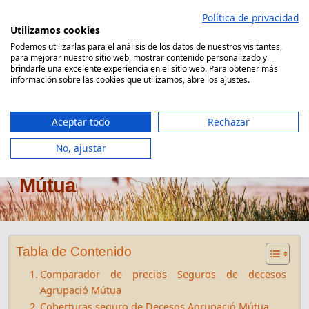
Saltar
Política de privacidad
al
Utilizamos cookies
contenido
Podemos utilizarlas para el análisis de los datos de nuestros visitantes,
para mejorar nuestro sitio web, mostrar contenido personalizado y
Comparador Seguro Decesos
brindarle una excelente experiencia en el sitio web. Para obtener más
información sobre las cookies que utilizamos, abre los ajustes.
Aceptar todo
Rechazar
No, ajustar
Seguro de decesos Agrupació
Mútua
Tabla de Contenido
Comparador de precios Seguros de decesos
Agrupació Mútua
Coberturas seguro de Decesos Agrupació Mútua