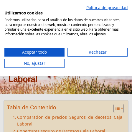
Saltar
Política de privacidad
al
Utilizamos cookies
contenido
Podemos utilizarlas para el análisis de los datos de nuestros visitantes,
para mejorar nuestro sitio web, mostrar contenido personalizado y
Comparador Seguro Decesos
brindarle una excelente experiencia en el sitio web. Para obtener más
información sobre las cookies que utilizamos, abre los ajustes.
Aceptar todo
Rechazar
No, ajustar
Seguro de decesos Caja
Laboral
Tabla de Contenido
Comparador de precios Seguros de decesos Caja
Laboral
Coberturas seguro de Decesos Caja Laboral