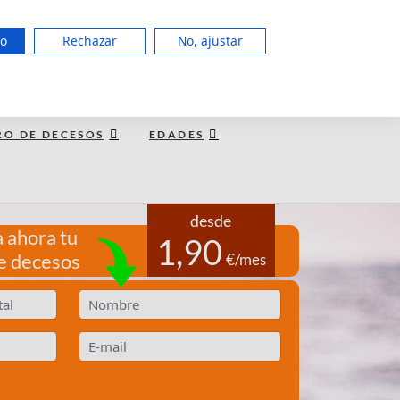
951 127 403
do
Rechazar
No, ajustar
LUN a JUE de 8:00 - 20:00, VIE 15:00
TE LLAMAMOS GRATIS
RO DE DECESOS
EDADES
desde
 ahora tu
1,90
e decesos
€/mes