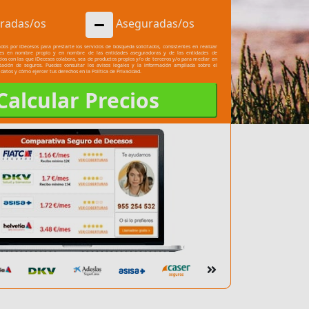
radas/os
Aseguradas/os
dos por iDecesos para prestarte los servicios de búsqueda solicitados, consistentes en realizar
les en nombre propio y en nombre de las entidades aseguradoras y de las entidades de
cios con las que iDecesos colabora, sea de productos propios y/o de terceros y/o para mediar en
atación de seguros. Puedes consultar los
avisos legales
y la información ampliada sobre el
 datos y cómo ejercer tus derechos en la
Política de Privacidad.
Calcular Precios