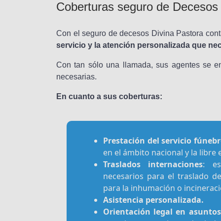
Coberturas seguro de Decesos 
Con el seguro de decesos Divina Pastora cont
servicio y la atención personalizada que nec
Con tan sólo una llamada, sus agentes se en
necesarias.
En cuanto a sus coberturas:
Prestación del servicio fúnebr
en el ámbito nacional y la libr
Traslados internaciones
: es
necesarios para el traslado de
para la inhumación o incineraci
Asistencia personalizada.
Orientación legal en asuntos