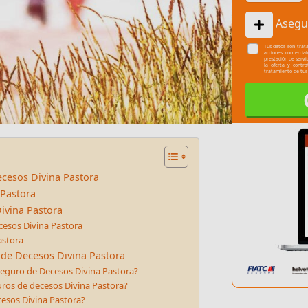
Asegu
Tus datos son trata
acciones comercia
prestación de servi
la oferta y contr
tratamiento de tus
cesos Divina Pastora
 Pastora
ivina Pastora
cesos Divina Pastora
astora
 de Decesos Divina Pastora
eguro de Decesos Divina Pastora?
uros de decesos Divina Pastora?
cesos Divina Pastora?